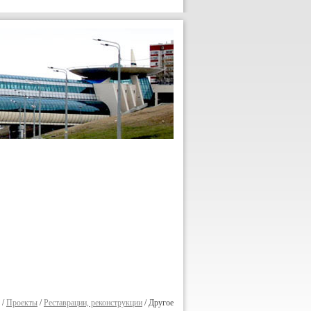
/
Проекты
/
Реставрации, реконструкции
/
Другое