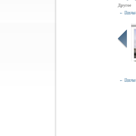
Другое
←
Предыд
←
Предыд